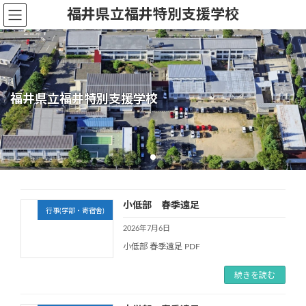
コ
ナ
福井県立福井特別支援学校
ン
ビ
テ
ゲ
ン
ー
ツ
シ
へ
ョ
ス
ン
福井県立福井特別支援学校
福井県立福井特別支援学校
福井県立福井特別支援学校
福井県立福井特別支援学校
福井県立福井特別支援学校
キ
に
ッ
移
プ
動
小低部 春季遠足
行事(学部・寄宿舎)
2026年7月6日
小低部 春季遠足 PDF
続きを読む