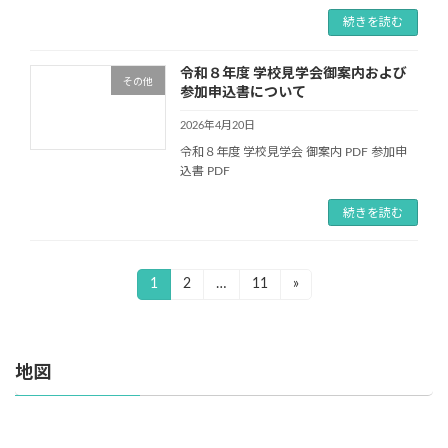
続きを読む
令和８年度 学校見学会御案内および
その他
参加申込書について
2026年4月20日
令和８年度 学校見学会 御案内 PDF 参加申
込書 PDF
続きを読む
投
1
2
…
11
»
固
固
固
定
定
定
稿
ペ
ペ
ペ
ナ
ー
ー
ー
地図
ジ
ジ
ジ
ビ
ゲ