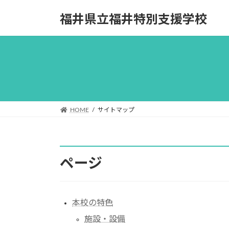
コ
ナ
福井県立福井特別支援学校
ン
ビ
テ
ゲ
ン
ー
ツ
シ
へ
ョ
ス
ン
キ
に
ッ
移
HOME
サイトマップ
プ
動
ページ
本校の特色
施設・設備