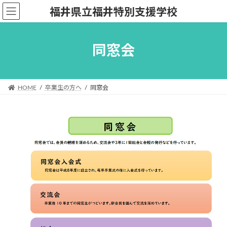
コ
ナ
福井県立福井特別支援学校
ン
ビ
テ
ゲ
ン
ー
同窓会
ツ
シ
へ
ョ
ス
ン
キ
に
HOME
卒業生の方へ
同窓会
ッ
移
プ
動