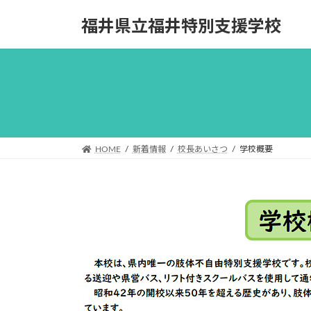
コ
ナ
福井県立福井特別支援学校
ン
ビ
テ
ゲ
ン
ー
ツ
シ
へ
ョ
ス
ン
キ
に
ッ
移
HOME
新着情報
校長あいさつ
学校概要
プ
動