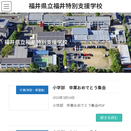
コ
ナ
福井県立福井特別支援学校
ン
ビ
テ
ゲ
ン
ー
ツ
シ
へ
ョ
ス
ン
福井県立福井特別支援学校
福井県立福井特別支援学校
福井県立福井特別支援学校
福井県立福井特別支援学校
福井県立福井特別支援学校
キ
に
ッ
移
プ
動
小学部 卒業おめでとう集会
行事(学部・寄宿舎)
2023年3月14日
小学部 卒業おめでとう集会PDF
続きを読む