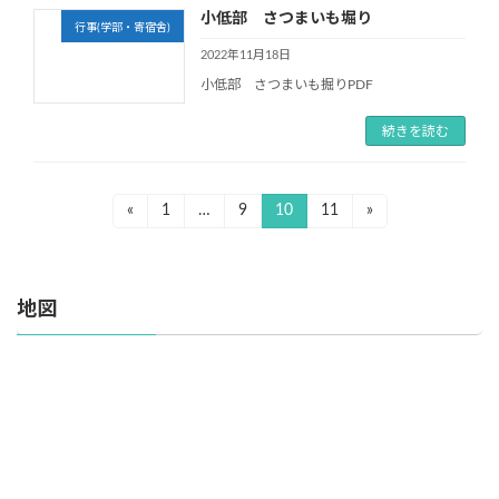
小低部 さつまいも堀り
行事(学部・寄宿舎)
2022年11月18日
小低部 さつまいも掘りPDF
続きを読む
投
«
1
…
9
10
11
»
固
固
固
固
定
定
定
定
稿
ペ
ペ
ペ
ペ
ナ
ー
ー
ー
ー
地図
ジ
ジ
ジ
ジ
ビ
ゲ
ー
シ
ョ