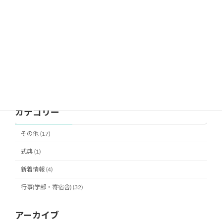
小低部 春季遠足
中学部 春季遠足
小高部 春季遠足
学校紹介「年間行事予定」活動の紹介などのページを更新
しました
令和８年度 学校見学会御案内および参加申込書について
カテゴリー
その他 (17)
式典 (1)
新着情報 (4)
行事(学部・寄宿舎) (32)
アーカイブ