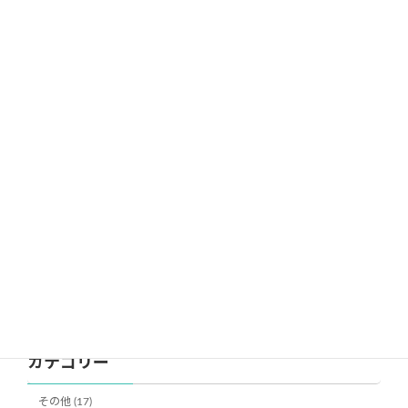
2024年11月18日
小低部 秋の遠足PDF
続きを読む
最近の投稿
小低部 春季遠足
中学部 春季遠足
小高部 春季遠足
学校紹介「年間行事予定」活動の紹介などのページを更新
しました
令和８年度 学校見学会御案内および参加申込書について
カテゴリー
その他 (17)